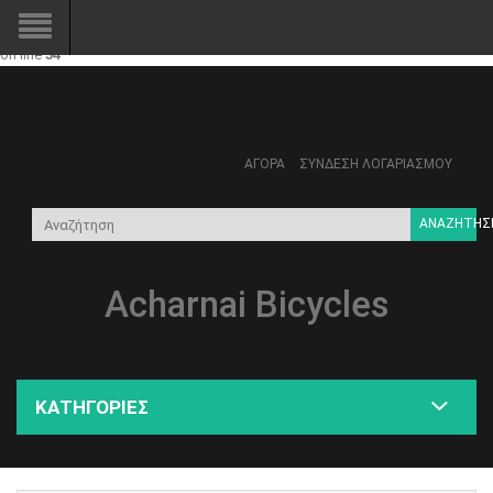
Notice
: Trying to access array offset on value of type bool in
/home/acharnaibicycles/public_html/system/modification/catalog/c
on line
54
ΑΓΟΡΆ
ΣΎΝΔΕΣΗ ΛΟΓΑΡΙΑΣΜΟΎ
ΑΝΑΖΉΤΗΣ
Acharnai Bicycles
ΚΑΤΗΓΟΡΊΕΣ