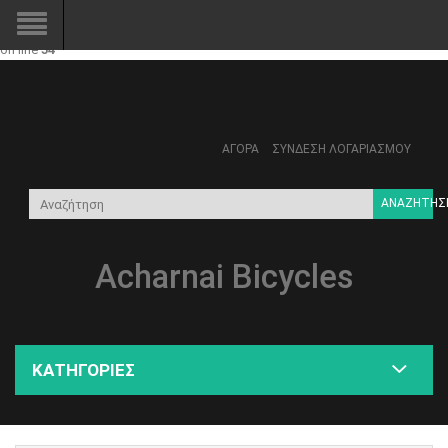
Notice
: Trying to access array offset on value of type bool in
/home/acharnaibicycles/public_html/system/modification/catalog/c
on line
54
ΑΓΟΡΆ
ΣΎΝΔΕΣΗ ΛΟΓΑΡΙΑΣΜΟΎ
ΑΝΑΖΉΤΗΣ
Acharnai Bicycles
ΚΑΤΗΓΟΡΊΕΣ